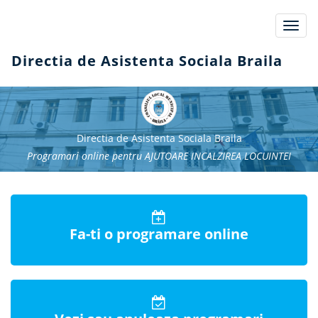
Toggl
navig
Directia de Asistenta Sociala Braila
Directia de Asistenta Sociala Braila
Programari online pentru AJUTOARE INCALZIREA LOCUINTEI
Fa-ti o programare online